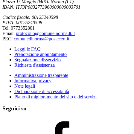
Piazza 1° Maggio 04010 Norma (LT)
IBAN: IT73P0832773960000000003701
Codice fiscale: 00125240598
P.IVA: 00125240598
Tel: 0773352801
Email:
protocollo@comune.norma.lt.it
PEC:
comunedinorma@postecert.it
Leggi le FAQ
Prenotazione appuntamento
Segnalazione disservizio
Richiesta d'assistenza
Amministrazione trasparente
Informativa privacy
Note legali
Dichiarazione di accessibilità
Piano di miglioramento del sito e dei servizi
Seguici su