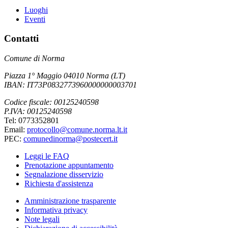
Luoghi
Eventi
Contatti
Comune di Norma
Piazza 1° Maggio 04010 Norma (LT)
IBAN: IT73P0832773960000000003701
Codice fiscale: 00125240598
P.IVA: 00125240598
Tel: 0773352801
Email:
protocollo@comune.norma.lt.it
PEC:
comunedinorma@postecert.it
Leggi le FAQ
Prenotazione appuntamento
Segnalazione disservizio
Richiesta d'assistenza
Amministrazione trasparente
Informativa privacy
Note legali