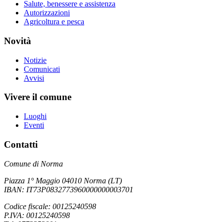
Salute, benessere e assistenza
Autorizzazioni
Agricoltura e pesca
Novità
Notizie
Comunicati
Avvisi
Vivere il comune
Luoghi
Eventi
Contatti
Comune di Norma
Piazza 1° Maggio 04010 Norma (LT)
IBAN: IT73P0832773960000000003701
Codice fiscale: 00125240598
P.IVA: 00125240598