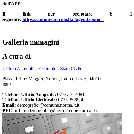
dall'APP.
Il link per prenotare è il
seguente:
https://comune.norma.lt.it/agenda-smart
Galleria immagini
A cura di
Ufficio Anagrafe - Elettorale - Stato Civile
Piazza Primo Maggio, Norma, Latina, Lazio, 04010,
Italia
Telefono Ufficio Anagrafe:
0773.1714081
Telefono Ufficio Elettorale:
0773.352824
Email:
demografici@comune.norma.lt.it
PEC:
ufficio.demografici@pec.comune.norma.lt.it