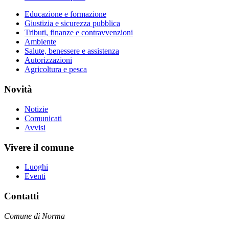
Educazione e formazione
Giustizia e sicurezza pubblica
Tributi, finanze e contravvenzioni
Ambiente
Salute, benessere e assistenza
Autorizzazioni
Agricoltura e pesca
Novità
Notizie
Comunicati
Avvisi
Vivere il comune
Luoghi
Eventi
Contatti
Comune di Norma