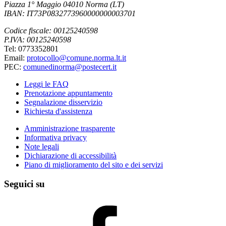
Piazza 1° Maggio 04010 Norma (LT)
IBAN: IT73P0832773960000000003701
Codice fiscale: 00125240598
P.IVA: 00125240598
Tel: 0773352801
Email:
protocollo@comune.norma.lt.it
PEC:
comunedinorma@postecert.it
Leggi le FAQ
Prenotazione appuntamento
Segnalazione disservizio
Richiesta d'assistenza
Amministrazione trasparente
Informativa privacy
Note legali
Dichiarazione di accessibilità
Piano di miglioramento del sito e dei servizi
Seguici su