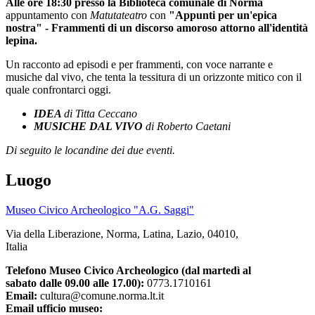
Alle ore 18:30 presso la Biblioteca comunale di Norma
appuntamento con
Matutateatro
con
"Appunti per un'epica
nostra" - Frammenti di un discorso amoroso attorno all'identità
lepina.
Un racconto ad episodi e per frammenti, con voce narrante e
musiche dal vivo, che tenta la tessitura di un orizzonte mitico con il
quale confrontarci oggi.
IDEA
di Titta Ceccano
MUSICHE DAL VIVO
di Roberto Caetani
Di seguito le locandine dei due eventi.
Luogo
Museo Civico Archeologico "A.G. Saggi"
Via della Liberazione, Norma, Latina, Lazio, 04010,
Italia
Telefono Museo Civico Archeologico (dal martedì al
sabato dalle 09.00 alle 17.00):
0773.1710161
Email:
cultura@comune.norma.lt.it
Email ufficio museo: