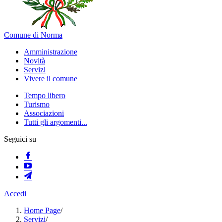
Comune di Norma
Amministrazione
Novità
Servizi
Vivere il comune
Tempo libero
Turismo
Associazioni
Tutti gli argomenti...
Seguici su
Accedi
Home Page
/
Servizi
/