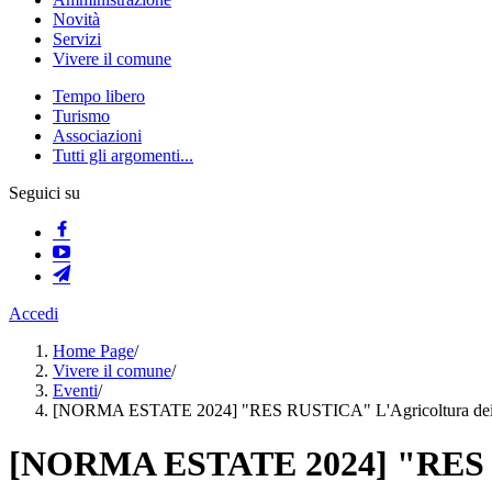
Novità
Servizi
Vivere il comune
Tempo libero
Turismo
Associazioni
Tutti gli argomenti...
Seguici su
Accedi
Home Page
/
Vivere il comune
/
Eventi
/
[NORMA ESTATE 2024] "RES RUSTICA" L'Agricoltura dei M
[NORMA ESTATE 2024] "RES RU