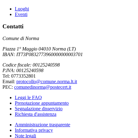
Luoghi
Eventi
Contatti
Comune di Norma
Piazza 1° Maggio 04010 Norma (LT)
IBAN: IT73P0832773960000000003701
Codice fiscale: 00125240598
P.IVA: 00125240598
Tel: 0773352801
Email:
protocollo@comune.norma.lt.it
PEC:
comunedinorma@postecert.it
Leggi le FAQ
Prenotazione appuntamento
Segnalazione disservizio
Richiesta d'assistenza
Amministrazione trasparente
Informativa privacy
Note legali