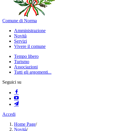
Comune di Norma
Amministrazione
Novità
Servizi
Vivere il comune
Tempo libero
Turismo
Associazioni
Tutti gli argomenti...
Seguici su
Accedi
Home Page
/
Novità
/