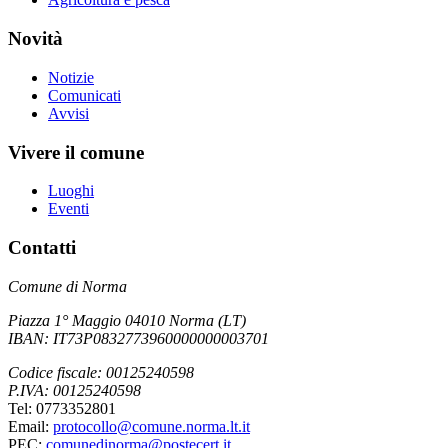
Novità
Notizie
Comunicati
Avvisi
Vivere il comune
Luoghi
Eventi
Contatti
Comune di Norma
Piazza 1° Maggio 04010 Norma (LT)
IBAN: IT73P0832773960000000003701
Codice fiscale: 00125240598
P.IVA: 00125240598
Tel: 0773352801
Email:
protocollo@comune.norma.lt.it
PEC:
comunedinorma@postecert.it