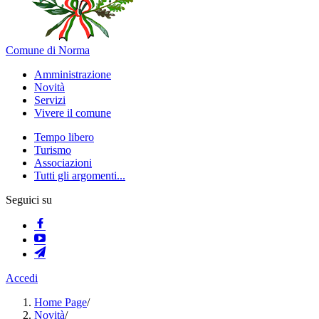
Comune di Norma
Amministrazione
Novità
Servizi
Vivere il comune
Tempo libero
Turismo
Associazioni
Tutti gli argomenti...
Seguici su
Accedi
Home Page
/
Novità
/