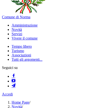
Comune di Norma
Amministrazione
Novità
Servizi
Vivere il comune
Tempo libero
Turismo
Associazioni
Tutti gli argomenti...
Seguici su
Accedi
Home Page
/
Novità
/