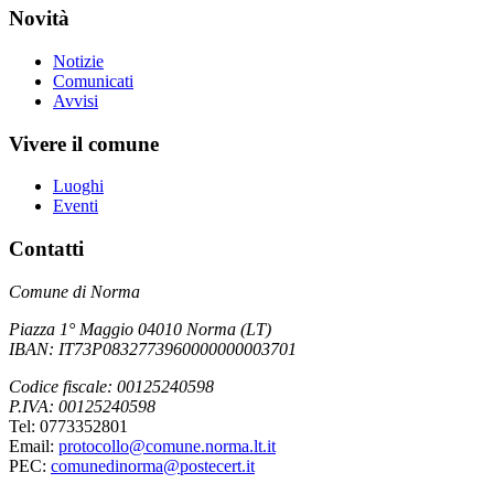
Novità
Notizie
Comunicati
Avvisi
Vivere il comune
Luoghi
Eventi
Contatti
Comune di Norma
Piazza 1° Maggio 04010 Norma (LT)
IBAN: IT73P0832773960000000003701
Codice fiscale: 00125240598
P.IVA: 00125240598
Tel: 0773352801
Email:
protocollo@comune.norma.lt.it
PEC:
comunedinorma@postecert.it