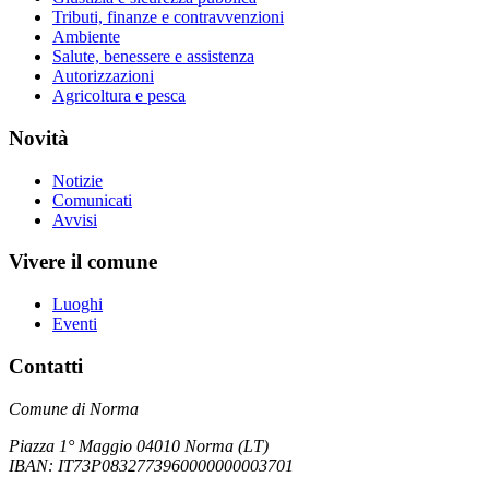
Tributi, finanze e contravvenzioni
Ambiente
Salute, benessere e assistenza
Autorizzazioni
Agricoltura e pesca
Novità
Notizie
Comunicati
Avvisi
Vivere il comune
Luoghi
Eventi
Contatti
Comune di Norma
Piazza 1° Maggio 04010 Norma (LT)
IBAN: IT73P0832773960000000003701