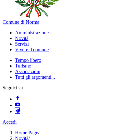
Comune di Norma
Amministrazione
Novità
Servizi
Vivere il comune
Tempo libero
Turismo
Associazioni
Tutti gli argomenti...
Seguici su
Accedi
Home Page
/
Novità
/