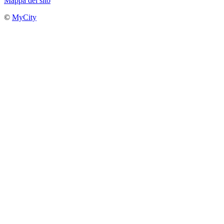
Mappa del sito
©
MyCity