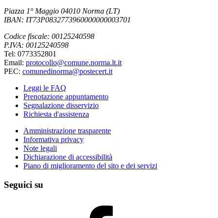
Piazza 1° Maggio 04010 Norma (LT)
IBAN: IT73P0832773960000000003701
Codice fiscale: 00125240598
P.IVA: 00125240598
Tel: 0773352801
Email:
protocollo@comune.norma.lt.it
PEC:
comunedinorma@postecert.it
Leggi le FAQ
Prenotazione appuntamento
Segnalazione disservizio
Richiesta d'assistenza
Amministrazione trasparente
Informativa privacy
Note legali
Dichiarazione di accessibilità
Piano di miglioramento del sito e dei servizi
Seguici su