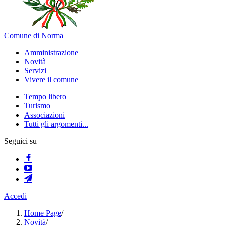
Comune di Norma
Amministrazione
Novità
Servizi
Vivere il comune
Tempo libero
Turismo
Associazioni
Tutti gli argomenti...
Seguici su
Accedi
Home Page
/
Novità
/