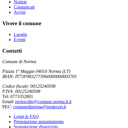
Notizie
Comunicati
Avvisi
Vivere il comune
Luoghi
Eventi
Contatti
Comune di Norma
Piazza 1° Maggio 04010 Norma (LT)
IBAN: IT73P0832773960000000003701
Codice fiscale: 00125240598
P.IVA: 00125240598
Tel: 0773352801
Email:
protocollo@comune.norma.lt.it
PEC:
comunedinorma@postecert.it
Leggi le FAQ
Prenotazione appuntamento
Segnalazione disservizio