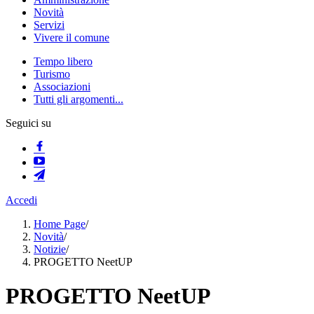
Novità
Servizi
Vivere il comune
Tempo libero
Turismo
Associazioni
Tutti gli argomenti...
Seguici su
Accedi
Home Page
/
Novità
/
Notizie
/
PROGETTO NeetUP
PROGETTO NeetUP