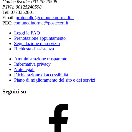
Codice fiscale: 00125240598
P.IVA: 00125240598
Tel: 0773352801
Email:
protocollo@comune.norma.lt.it
PEC:
comunedinorma@postecert.it
Leggi le FAQ
Prenotazione appuntamento
Segnalazione disservizio
Richiesta d'assistenza
Amministrazione trasparente
Informativa privacy
Note legali
Dichiarazione di accessibilità
Piano di miglioramento del sito e dei servizi
Seguici su