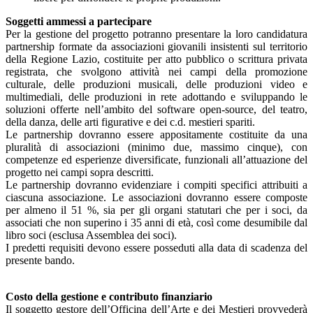
Soggetti ammessi a partecipare
Per la gestione del progetto potranno presentare la loro candidatura
partnership formate da associazioni giovanili insistenti sul territorio
della Regione Lazio, costituite per atto pubblico o scrittura privata
registrata, che svolgono attività nei campi della promozione
culturale, delle produzioni musicali, delle produzioni video e
multimediali, delle produzioni in rete adottando e sviluppando le
soluzioni offerte nell’ambito del software open-source, del teatro,
della danza, delle arti figurative e dei c.d. mestieri spariti.
Le partnership dovranno essere appositamente costituite da una
pluralità di associazioni (minimo due, massimo cinque), con
competenze ed esperienze diversificate, funzionali all’attuazione del
progetto nei campi sopra descritti.
Le partnership dovranno evidenziare i compiti specifici attribuiti a
ciascuna associazione. Le associazioni dovranno essere composte
per almeno il 51 %, sia per gli organi statutari che per i soci, da
associati che non superino i 35 anni di età, così come desumibile dal
libro soci (esclusa Assemblea dei soci).
I predetti requisiti devono essere posseduti alla data di scadenza del
presente bando.
Costo della gestione e contributo finanziario
Il soggetto gestore dell’Officina dell’Arte e dei Mestieri provvederà