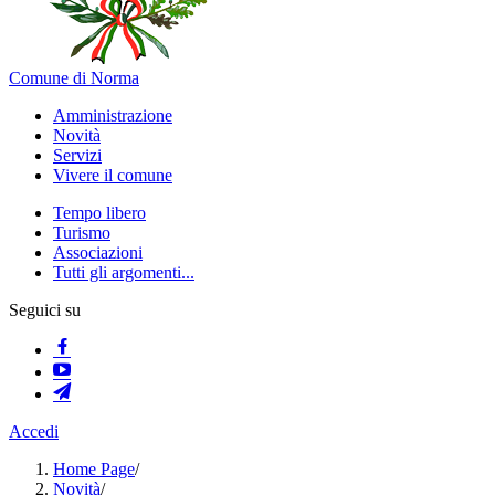
Comune di Norma
Amministrazione
Novità
Servizi
Vivere il comune
Tempo libero
Turismo
Associazioni
Tutti gli argomenti...
Seguici su
Accedi
Home Page
/
Novità
/