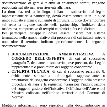
documentazione di gara o relative ai chiarimenti forniti, vengono
pubblicate sul sito nell’area riservata alla gara.
La domanda, redatta in lingua italiana, e sottoscritta dal legale
rappresentante della partnership, dovrà essere contenuta in un plico
unico sigillato e firmato sui lembi di chiusura. Il plico dovrà riportare
sul retro la ragione sociale della partnership, l'indirizzo della
medesima, comprensivo di recapiti telefonici e fax e la dicitura:
Per partecipare all’appalto dovrà essere inserita nel sistema
telematico, nello spazio relativo alla procedura di cui trattasi, entro e
non oltre il termine indicato precedentemente, la seguente
documentazione:
DOCUMENTAZIONE AMMINISTRATIVA A
CORREDO DELL'OFFERTA
: di cui al successivo
paragrafo 7, debitamente sottoscritta, ove previsto, dal Legale
rappresentante o procuratore del soggetto concorrente.
OFFERTA TECNICA
, di cui al successivo paragrafo 8,
debitamente sottoscritta dal legale rappresentante o
procuratore del soggetto concorrente. L’oggetto della presente
procedura di gara è la seguente: “Gara per l’individuazione
del soggetto gestore dell’iniziativa l’Officina dell’Arte e dei
Mestieri collocata nell’ambito territoriale del Comune di
Norma”.
Maggiori informazioni sono reperibile nella documentazione in