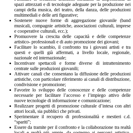
spazi attrezzati e di tecnologie adeguate per la produzione nei
campi della musica, del teatro, della danza, delle produzioni
multimediali e delle arti figurative;
Sostenere nuove forme di aggregazione giovanile (band
musicali, compagnie artistiche, associazioni culturali, imprese
e cooperative culturali, ecc.);
Promuovere la crescita delle capacità e delle competenze
artistico- professionali e di auto promozione dei giovani;
Facilitare lo scambio, il confronto tra i giovani artisti e tra
questi e quelli già affermati, a livello locale, regionale,
nazionale ed internazionale;
Incentivare spettacoli e forme diverse di intrattenimento
centrate sulle produzioni giovanili;
Attivare canali che consentano la diffusione delle produzioni
artistiche, con particolare riferimento ai canali di distribuzione,
condivisione e promozione;
Favorire lo sviluppo delle conoscenze e delle competenze
necessarie per facilitare l’accesso e l’impiego attivo delle
nuove tecnologie di informazione e comunicazione;
Realizzare progetti di promozione culturale d’intesa con altri
attori locali, sia pubblici che privati.
Sperimentare il recupero di professionalità e mestieri c.d.
“spariti”;
Essere da tramite per il confronto e la collaborazione tra realtà
locali e realtà più ampie, da sostegno ai percorsi artistico-