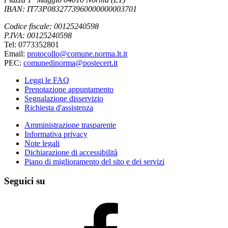
IBAN: IT73P0832773960000000003701
Codice fiscale: 00125240598
P.IVA: 00125240598
Tel: 0773352801
Email:
protocollo@comune.norma.lt.it
PEC:
comunedinorma@postecert.it
Leggi le FAQ
Prenotazione appuntamento
Segnalazione disservizio
Richiesta d'assistenza
Amministrazione trasparente
Informativa privacy
Note legali
Dichiarazione di accessibilità
Piano di miglioramento del sito e dei servizi
Seguici su