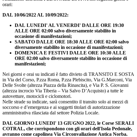
orari:
DAL 10/06/2022 AL 10/09/2022:
DAL LUNEDI' AL VENERDI' DALLE ORE 19:30
ALLE ORE 02:00 salvo diversamente stabilito in
occasione di manifestazioni;
SABATO DALLE ORE 18:30 ALLE ORE 02:00 salvo
diversamente stabilito in occasione di manifestazioni;
DOMENICA E FESTIVI DALLE ORE 10:30 ALLE
ORE 02:00 salvo diversamente stabilito in occasione di
manifestazioni;
Nei giorni e orai su indicati è fatto divieto di TRANSITO E SOSTA
in Via del Corso, P.zza Roma, P.zza Plebiscito, Via G.Marconi, Via
Delle Svolte (altezza Piazza della Rinascita), e Via P. S. Giovanni
(altezza incrocio Via Tiberia – Via Salvo D’Acquisto) a tutte le
autovetture, motocicli e ciclomotori.
Nelle strade su indicate, sarà consentito il transito solo ai mezzi di
soccorso e d’emergenza e ai soggetti titolari di autorizzazione
amministrativa rilasciata dal settore Polizia Locale.
DAL GIORNO LUNEDI' 13 GIUGNO 2022, le Corse SERALI
COTRAL, che corrispondono con gli orari dell'Isola Pedonale,
avranno come capolinea Via Circonvallazione Antica Norba.