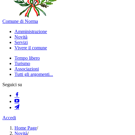
Comune di Norma
Amministrazione
Novità
Servizi
Vivere il comune
Tempo libero
Turismo
Associazioni
Tutti gli argomenti...
Seguici su
Accedi
Home Page
/
Novità
/