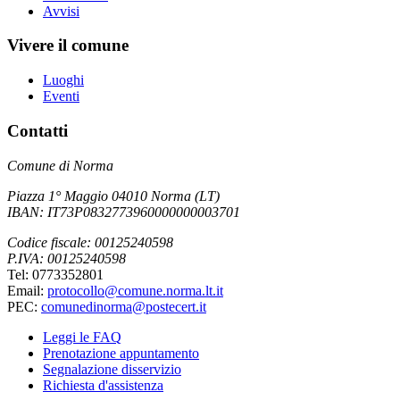
Avvisi
Vivere il comune
Luoghi
Eventi
Contatti
Comune di Norma
Piazza 1° Maggio 04010 Norma (LT)
IBAN: IT73P0832773960000000003701
Codice fiscale: 00125240598
P.IVA: 00125240598
Tel: 0773352801
Email:
protocollo@comune.norma.lt.it
PEC:
comunedinorma@postecert.it
Leggi le FAQ
Prenotazione appuntamento
Segnalazione disservizio
Richiesta d'assistenza