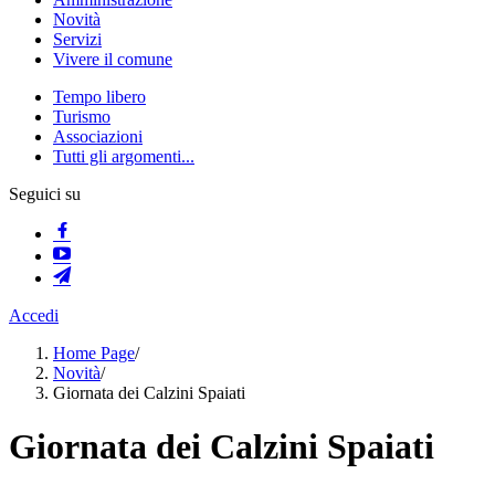
Novità
Servizi
Vivere il comune
Tempo libero
Turismo
Associazioni
Tutti gli argomenti...
Seguici su
Accedi
Home Page
/
Novità
/
Giornata dei Calzini Spaiati
Giornata dei Calzini Spaiati