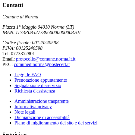
Contatti
Comune di Norma
Piazza 1° Maggio 04010 Norma (LT)
IBAN: IT73P0832773960000000003701
Codice fiscale: 00125240598
P.IVA: 00125240598
Tel: 0773352801
Email:
protocollo@comune.norma.lt.it
PEC:
comunedinorma@postecert.it
Leggi le FAQ
Prenotazione appuntamento
Segnalazione disservizio
Richiesta d'assistenza
Amministrazione trasparente
Informativa privacy
Note legali
Dichiarazione di accessibilità
Piano di miglioramento del sito e dei servizi
Seguici su