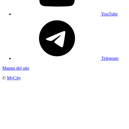
YouTube
Telegram
Mappa del sito
©
MyCity