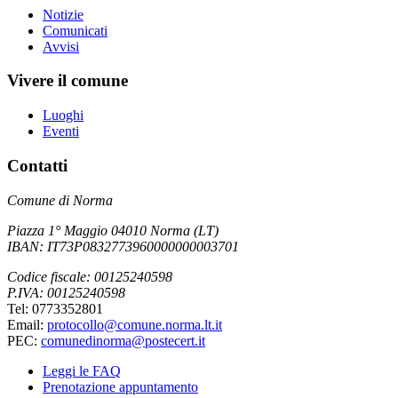
Notizie
Comunicati
Avvisi
Vivere il comune
Luoghi
Eventi
Contatti
Comune di Norma
Piazza 1° Maggio 04010 Norma (LT)
IBAN: IT73P0832773960000000003701
Codice fiscale: 00125240598
P.IVA: 00125240598
Tel: 0773352801
Email:
protocollo@comune.norma.lt.it
PEC:
comunedinorma@postecert.it
Leggi le FAQ
Prenotazione appuntamento