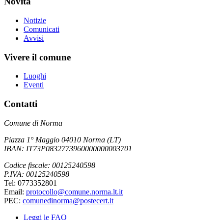
Novità
Notizie
Comunicati
Avvisi
Vivere il comune
Luoghi
Eventi
Contatti
Comune di Norma
Piazza 1° Maggio 04010 Norma (LT)
IBAN: IT73P0832773960000000003701
Codice fiscale: 00125240598
P.IVA: 00125240598
Tel: 0773352801
Email:
protocollo@comune.norma.lt.it
PEC:
comunedinorma@postecert.it
Leggi le FAQ