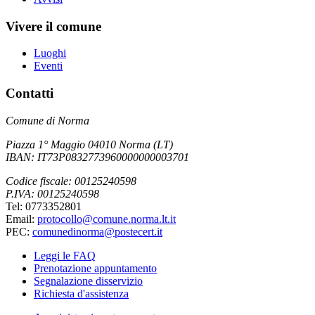
Vivere il comune
Luoghi
Eventi
Contatti
Comune di Norma
Piazza 1° Maggio 04010 Norma (LT)
IBAN: IT73P0832773960000000003701
Codice fiscale: 00125240598
P.IVA: 00125240598
Tel: 0773352801
Email:
protocollo@comune.norma.lt.it
PEC:
comunedinorma@postecert.it
Leggi le FAQ
Prenotazione appuntamento
Segnalazione disservizio
Richiesta d'assistenza