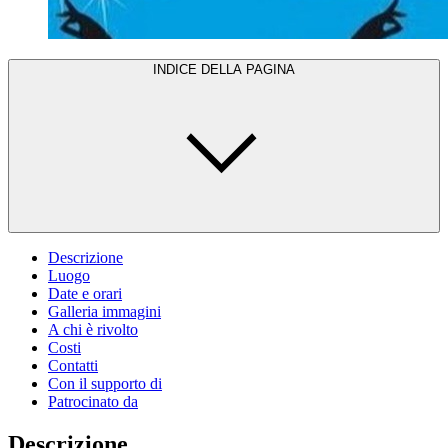
INDICE DELLA PAGINA
Descrizione
Luogo
Date e orari
Galleria immagini
A chi è rivolto
Costi
Contatti
Con il supporto di
Patrocinato da
Descrizione