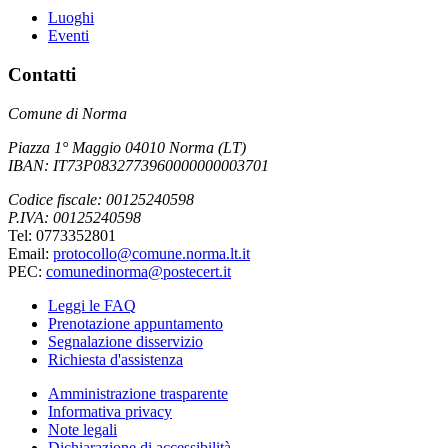
Luoghi
Eventi
Contatti
Comune di Norma
Piazza 1° Maggio 04010 Norma (LT)
IBAN: IT73P0832773960000000003701
Codice fiscale: 00125240598
P.IVA: 00125240598
Tel: 0773352801
Email:
protocollo@comune.norma.lt.it
PEC:
comunedinorma@postecert.it
Leggi le FAQ
Prenotazione appuntamento
Segnalazione disservizio
Richiesta d'assistenza
Amministrazione trasparente
Informativa privacy
Note legali
Dichiarazione di accessibilità