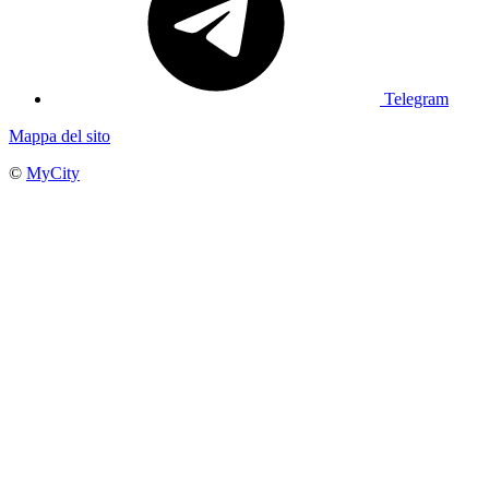
Telegram
Mappa del sito
©
MyCity