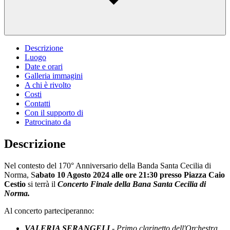
Descrizione
Luogo
Date e orari
Galleria immagini
A chi è rivolto
Costi
Contatti
Con il supporto di
Patrocinato da
Descrizione
Nel contesto del 170° Anniversario della Banda Santa Cecilia di
Norma, S
abato 10 Agosto 2024 alle ore 21:30 presso Piazza Caio
Cestio
si terrà il
Concerto Finale della Bana Santa Cecilia di
Norma.
Al concerto parteciperanno:
VALERIA SERANGELI
- Primo clarinetto dell'Orchestra