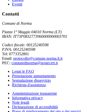
Eventi
Contatti
Comune di Norma
Piazza 1° Maggio 04010 Norma (LT)
IBAN: IT73P0832773960000000003701
Codice fiscale: 00125240598
P.IVA: 00125240598
Tel: 0773352801
Email:
protocollo@comune.norma.lt.it
PEC:
comunedinorma@postecert.it
Leggi le FAQ
Prenotazione appuntamento
Segnalazione disservizio
Richiesta d'assistenza
Amministrazione trasparente
Informativa privacy
Note legali
Dichiarazione di accessibilità
Piano di miglioramento del sito e dei servizi