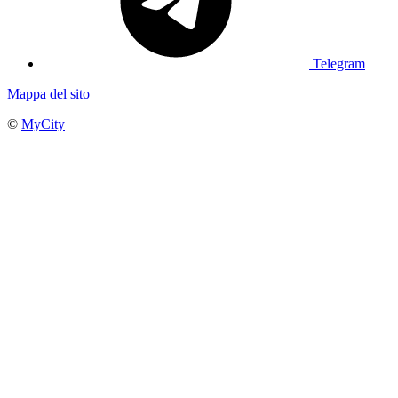
Telegram
Mappa del sito
©
MyCity