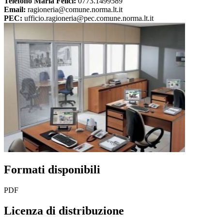
Telefono Maria Felici:
0773.1499589
Email:
ragioneria@comune.norma.lt.it
PEC:
ufficio.ragioneria@pec.comune.norma.lt.it
Formati disponibili
PDF
Licenza di distribuzione