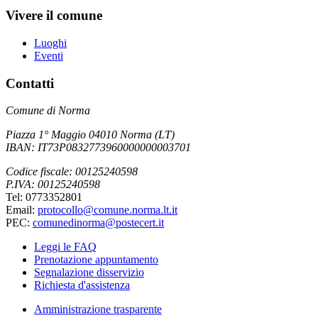
Vivere il comune
Luoghi
Eventi
Contatti
Comune di Norma
Piazza 1° Maggio 04010 Norma (LT)
IBAN: IT73P0832773960000000003701
Codice fiscale: 00125240598
P.IVA: 00125240598
Tel: 0773352801
Email:
protocollo@comune.norma.lt.it
PEC:
comunedinorma@postecert.it
Leggi le FAQ
Prenotazione appuntamento
Segnalazione disservizio
Richiesta d'assistenza
Amministrazione trasparente