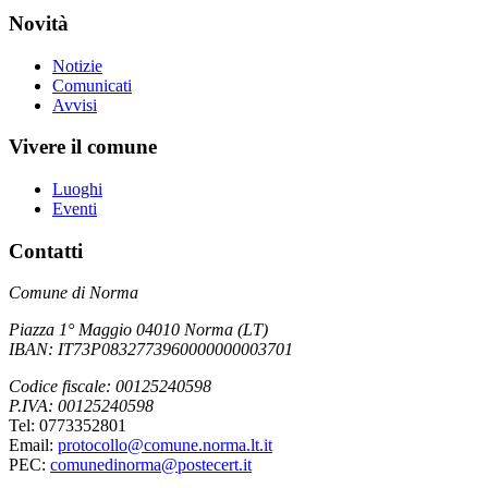
Novità
Notizie
Comunicati
Avvisi
Vivere il comune
Luoghi
Eventi
Contatti
Comune di Norma
Piazza 1° Maggio 04010 Norma (LT)
IBAN: IT73P0832773960000000003701
Codice fiscale: 00125240598
P.IVA: 00125240598
Tel: 0773352801
Email:
protocollo@comune.norma.lt.it
PEC:
comunedinorma@postecert.it