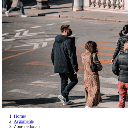
Home
/
Argomenti
/
Zone pedonali