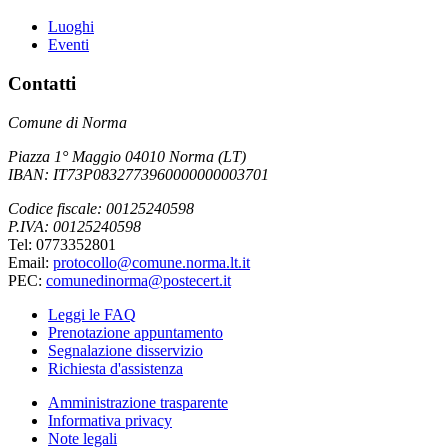
Luoghi
Eventi
Contatti
Comune di Norma
Piazza 1° Maggio 04010 Norma (LT)
IBAN: IT73P0832773960000000003701
Codice fiscale: 00125240598
P.IVA: 00125240598
Tel: 0773352801
Email:
protocollo@comune.norma.lt.it
PEC:
comunedinorma@postecert.it
Leggi le FAQ
Prenotazione appuntamento
Segnalazione disservizio
Richiesta d'assistenza
Amministrazione trasparente
Informativa privacy
Note legali