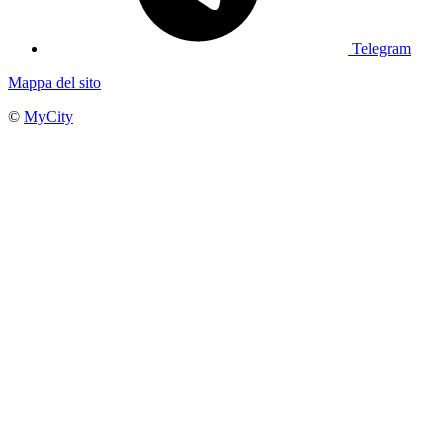
Telegram
Mappa del sito
©
MyCity