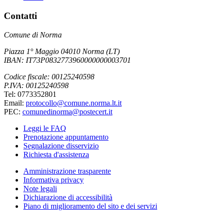
Contatti
Comune di Norma
Piazza 1° Maggio 04010 Norma (LT)
IBAN: IT73P0832773960000000003701
Codice fiscale: 00125240598
P.IVA: 00125240598
Tel: 0773352801
Email:
protocollo@comune.norma.lt.it
PEC:
comunedinorma@postecert.it
Leggi le FAQ
Prenotazione appuntamento
Segnalazione disservizio
Richiesta d'assistenza
Amministrazione trasparente
Informativa privacy
Note legali
Dichiarazione di accessibilità
Piano di miglioramento del sito e dei servizi